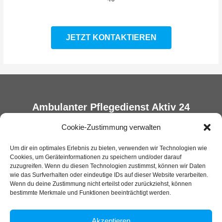
JETZT KONTAKTIEREN
Ambulanter Pflegedienst Aktiv 24
Cookie-Zustimmung verwalten
Impressum
Um dir ein optimales Erlebnis zu bieten, verwenden wir Technologien wie
Cookies, um Geräteinformationen zu speichern und/oder darauf
Datenschutz
zuzugreifen. Wenn du diesen Technologien zustimmst, können wir Daten
Cookie Richtlinie EU
wie das Surfverhalten oder eindeutige IDs auf dieser Website verarbeiten.
Wenn du deine Zustimmung nicht erteilst oder zurückziehst, können
bestimmte Merkmale und Funktionen beeinträchtigt werden.
0511 122 70 40
aktiv24kl@web.de
Akzeptieren